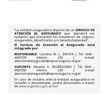
“La entidad aseguradora dispone de un
SERVICIO DE
ATENCIÓN AL ASEGURADO
que atenderá los
reclamos que presenten los tomadores de seguros,
asegurados, beneficiarios y/o derechohabientes”.
El Servicio de Atención al Asegurado está
integrado por:
RESPONSABLE:
Carolina M. L. ZAPATA | Tel: 0343 -
4420100 interno 230 | e-mail:
atencionalasegurado@iapserseguros.seg.ar
SUPLENTE:
Micaela A. DEGREGORIO | Tel: 0343 -
4420100 interno 230 | e-mail:
atencionalasegurado@iapserseguros.seg.ar
En caso de reclamo ante la entidad aseguradora no
resuelto o desestimado, podrá denunciarlo a través
de
www.argentina.gob.ar/ssn