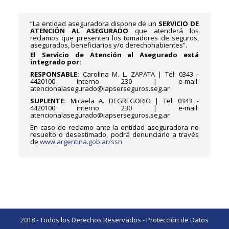
“La entidad aseguradora dispone de un
SERVICIO DE
ATENCIÓN AL ASEGURADO
que atenderá los
reclamos que presenten los tomadores de seguros,
asegurados, beneficiarios y/o derechohabientes”.
El Servicio de Atención al Asegurado está
integrado por:
RESPONSABLE:
Carolina M. L. ZAPATA | Tel: 0343 -
4420100 interno 230 | e-mail:
atencionalasegurado@iapserseguros.seg.ar
SUPLENTE:
Micaela A. DEGREGORIO | Tel: 0343 -
4420100 interno 230 | e-mail:
atencionalasegurado@iapserseguros.seg.ar
En caso de reclamo ante la entidad aseguradora no
resuelto o desestimado, podrá denunciarlo a través
de
www.argentina.gob.ar/ssn
2018 - Todos los Derechos Reservados -
Protección de Datos