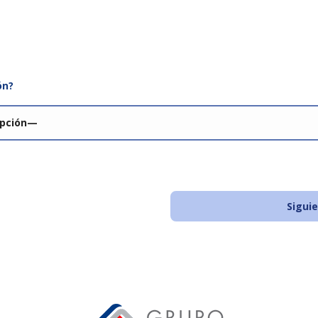
ón?
Sigui