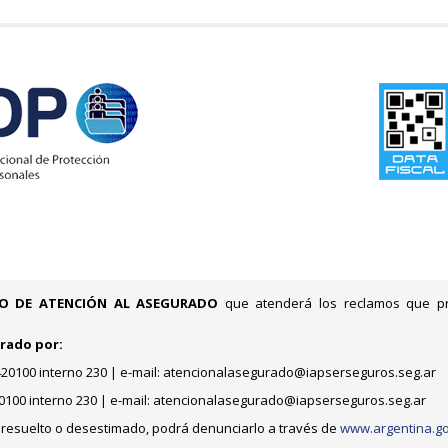
IO DE ATENCIÓN AL ASEGURADO
que atenderá los reclamos que pr
grado por:
 4420100 interno 230 | e-mail: atencionalasegurado@iapserseguros.seg.ar
20100 interno 230 | e-mail: atencionalasegurado@iapserseguros.seg.ar
 resuelto o desestimado, podrá denunciarlo a través de
www.argentina.go