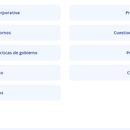
rporativa
Pr
ornos
Cuestio
cticas de gobierno
P
no
C
os