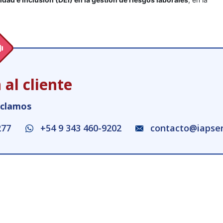
 al cliente
eclamos
277
+54 9 343 460-9202
contacto@iapser