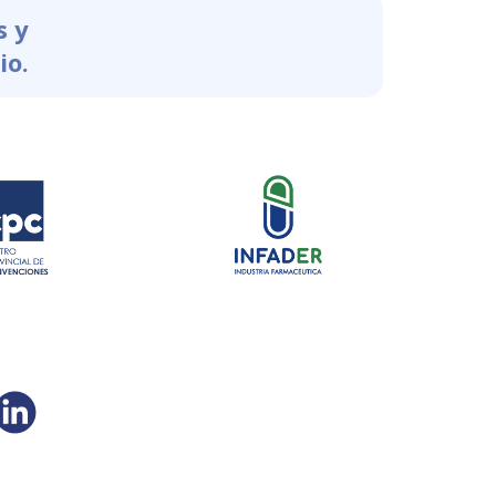
s y
io.