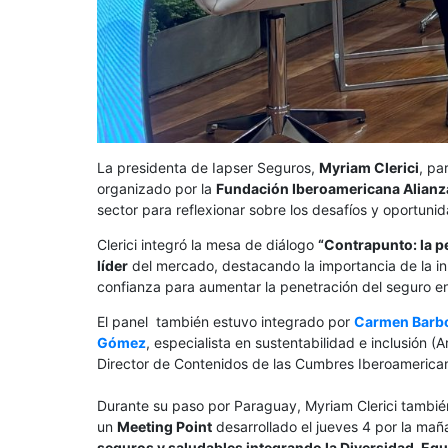
La presidenta de Iapser Seguros,
Myriam Clerici
, pa
organizado por la
Fundación Iberoamericana Alianz
sector para reflexionar sobre los desafíos y oportunid
Clerici integró la mesa de diálogo
“Contrapunto: la p
líder
del mercado, destacando la importancia de la inn
confianza para aumentar la penetración del seguro en
El panel también estuvo integrado por
Carmen Barb
Gómez
, especialista en sustentabilidad e inclusión (
Director de Contenidos de las Cumbres Iberoamericana
Durante su paso por Paraguay, Myriam Clerici tambi
un
Meeting Point
desarrollado el jueves 4 por la ma
seguros y saludables integrando la Diversidad, Equi