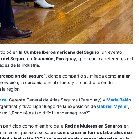
rticipó en la
Cumbre Iberoamericana del Seguro
, un evento
a del Seguro
en
Asunción, Paraguay
, que reunió a referentes del
ades de la industria.
ercepción del seguro”
, donde compartió su mirada como
mujer
ovación, la cercanía con el cliente y la construcción de
 la región.
oza
, Gerente General de Atlas Seguros (Paraguay) y
María Belén
Argentina) y tuvo lugar luego de la exposición de
Gabriel Mysler
,
s: “¿Por qué es tan difícil vender seguros?”.
én participó como miembro de la
Red de Mujeres en Seguros
en
ñana, en el que expuso sobre
cómo crear entornos laborales más
dad e Inclusión (DEI) en la gestión de riesgos laborales
, en la