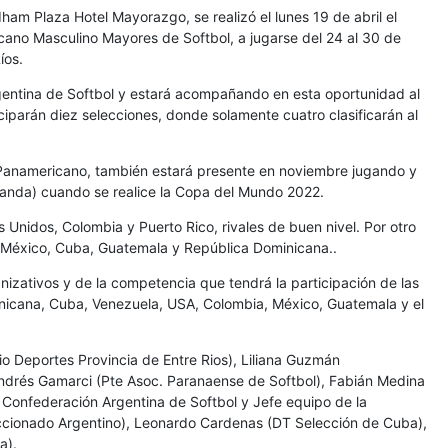
m Plaza Hotel Mayorazgo, se realizó el lunes 19 de abril el
cano Masculino Mayores de Softbol, a jugarse del 24 al 30 de
Ríos.
rgentina de Softbol y estará acompañando en esta oportunidad al
parán diez selecciones, donde solamente cuatro clasificarán al
 Panamericano, también estará presente en noviembre jugando y
landa) cuando se realice la Copa del Mundo 2022.
Unidos, Colombia y Puerto Rico, rivales de buen nivel. Por otro
 México, Cuba, Guatemala y República Dominicana..
nizativos y de la competencia que tendrá la participación de las
nicana, Cuba, Venezuela, USA, Colombia, México, Guatemala y el
io Deportes Provincia de Entre Rios), Liliana Guzmán
ndrés Gamarci (Pte Asoc. Paranaense de Softbol), Fabián Medina
. Confederación Argentina de Softbol y Jefe equipo de la
eccionado Argentino), Leonardo Cardenas (DT Selección de Cuba),
a).