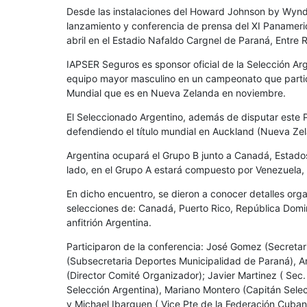
Desde las instalaciones del Howard Johnson by Wyndha
lanzamiento y conferencia de prensa del XI Panameri
abril en el Estadio Nafaldo Cargnel de Paraná, Entre 
IAPSER Seguros es sponsor oficial de la Selección A
equipo mayor masculino en un campeonato que partici
Mundial que es en Nueva Zelanda en noviembre.
El Seleccionado Argentino, además de disputar este
defendiendo el título mundial en Auckland (Nueva Ze
Argentina ocupará el Grupo B junto a Canadá, Estados 
lado, en el Grupo A estará compuesto por Venezuela,
En dicho encuentro, se dieron a conocer detalles orga
selecciones de: Canadá, Puerto Rico, República Domi
anfitrión Argentina.
Participaron de la conferencia: José Gomez (Secretar
(Subsecretaria Deportes Municipalidad de Paraná), A
(Director Comité Organizador); Javier Martinez ( Sec
Selección Argentina), Mariano Montero (Capitán Sel
y Michael Ibarguen ( Vice Pte de la Federación Cuban