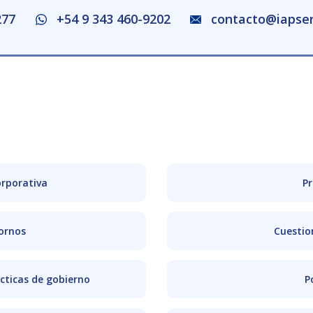
277
+54 9 343 460-9202
contacto@iapser
rporativa
Pr
ornos
Cuestio
cticas de gobierno
P