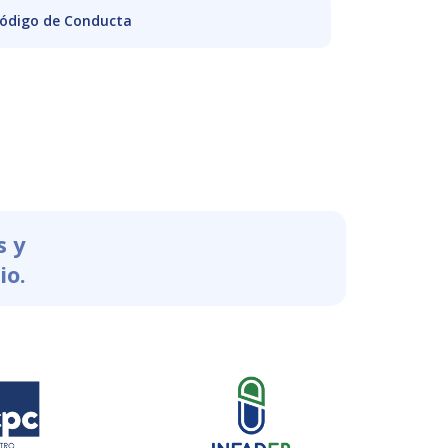
ódigo de Conducta
s y
io.