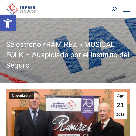
Buscar:
Abrir barra de herramientas
Se estrenó «RAMIREZ » MUSICAL
FOLK – Auspiciado por el Instituto del
Seguro
Novedades
Ago
21
2019