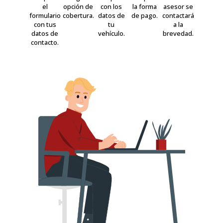
el
opción de
con los
la forma
asesor se
formulario
cobertura.
datos de
de pago.
contactará
con tus
tu
a la
datos de
vehículo.
brevedad.
contacto.