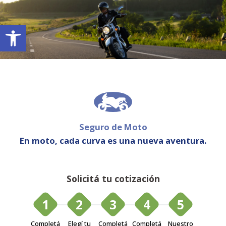
Abrir barra de herramientas
Seguro de Moto
En moto, cada curva es una nueva aventura.
Solicitá tu cotización
1
2
3
4
5
Completá
Elegí tu
Completá
Completá
Nuestro