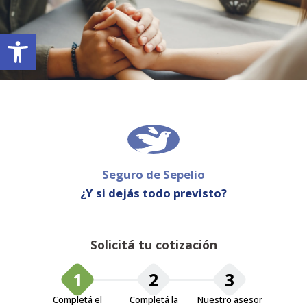
Abrir barra de herramientas
Seguro de Sepelio
¿Y si dejás todo previsto?
Solicitá tu cotización
1
2
3
Completá el
Completá la
Nuestro asesor